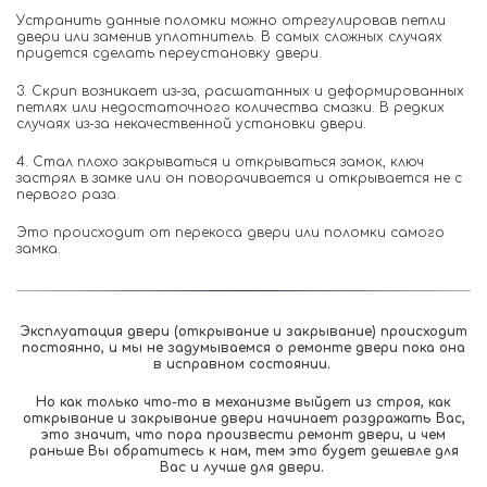
Устранить данные поломки можно отрегулировав петли
двери или заменив уплотнитель. В самых сложных случаях
придется сделать переустановку двери.
3. Скрип возникает из-за, расшатанных и деформированных
петлях или недостаточного количества смазки. В редких
случаях из-за некачественной установки двери.
4. Стал плохо закрываться и открываться замок, ключ
застрял в замке или он поворачивается и открывается не с
первого раза.
Это происходит от перекоса двери или поломки самого
замка.
Эксплуатация двери (открывание и закрывание) происходит
постоянно, и мы не задумываемся о ремонте двери пока она
в исправном состоянии.
Но как только что-то в механизме выйдет из строя, как
открывание и закрывание двери начинает раздражать Вас,
это значит, что пора произвести ремонт двери, и чем
раньше Вы обратитесь к нам, тем это будет дешевле для
Вас и лучше для двери.